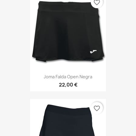
favorite_border
Joma Falda Open Negra
22,00 €
favorite_border