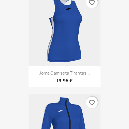
favorite_border
Joma Camiseta Tirantas...
19,95 €
favorite_border