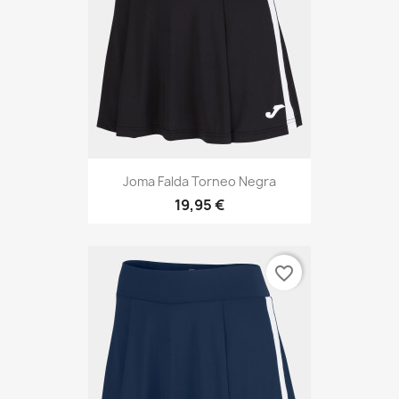
Joma Falda Torneo Negra
19,95 €
favorite_border