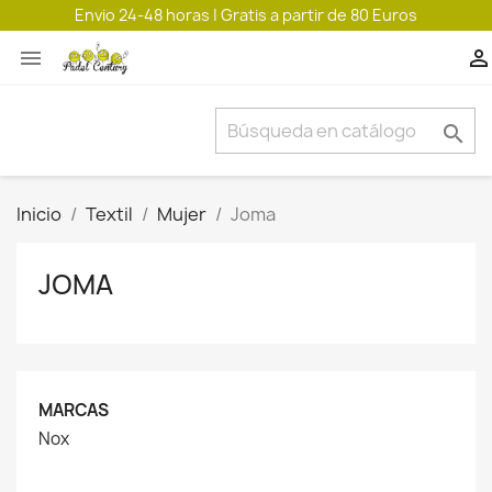
Envio 24-48 horas | Gratis a partir de 80 Euros



Inicio
Textil
Mujer
Joma
JOMA
MARCAS
Nox