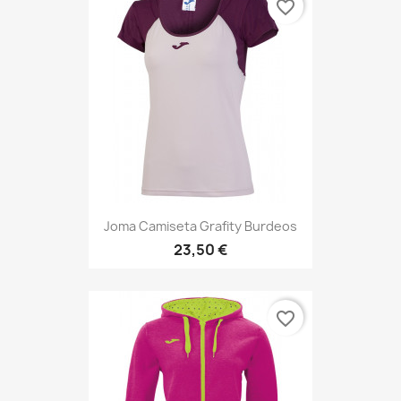
favorite_border
Joma Camiseta Grafity Burdeos
23,50 €
favorite_border