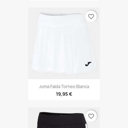
favorite_border
Joma Falda Torneo Blanca
19,95 €
favorite_border