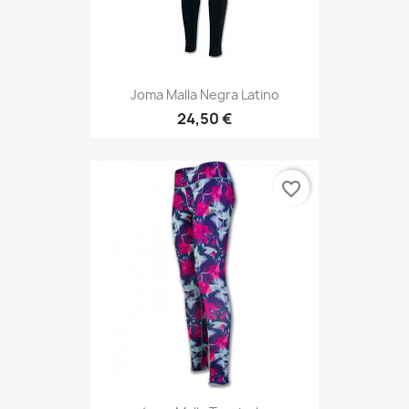
Joma Malla Negra Latino
24,50 €
favorite_border