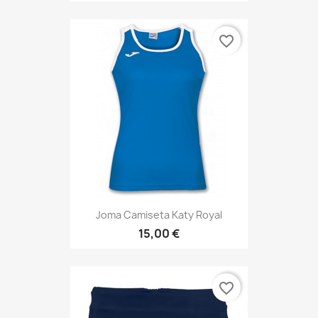
favorite_border
Joma Camiseta Katy Royal
15,00 €
favorite_border