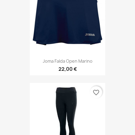
Joma Falda Open Marino
22,00 €
favorite_border