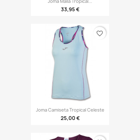
Joma Malla Tropical...
33,95 €
favorite_border
Joma Camiseta Tropical Celeste
25,00 €