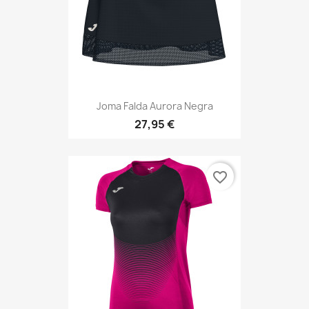
Joma Falda Aurora Negra
27,95 €
favorite_border