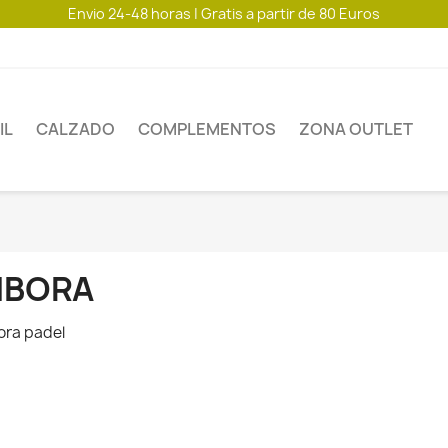
Envio 24-48 horas | Gratis a partir de 80 Euros
IL
CALZADO
COMPLEMENTOS
ZONA OUTLET
IBORA
ora padel