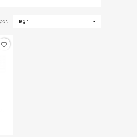

por:
Elegir
favorite_border