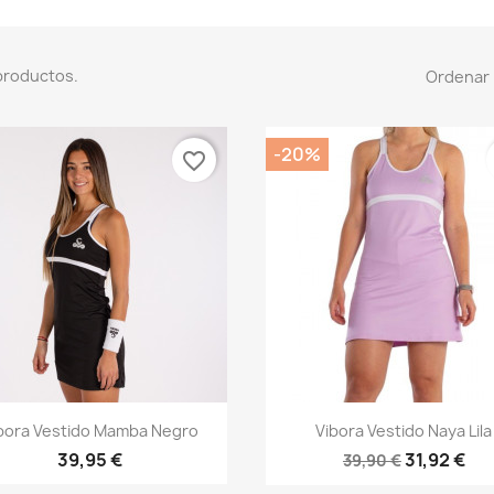
productos.
Ordenar 
-20%
favorite_border
Vista rápida
Vista rápida


bora Vestido Mamba Negro
Vibora Vestido Naya Lila
39,95 €
31,92 €
39,90 €