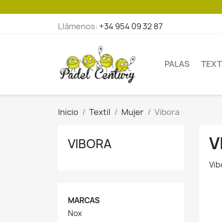
Llámenos:
+34 954 09 32 87
PALAS
TEXT
Inicio
Textil
Mujer
Vibora
V
VIBORA
Vib
MARCAS
Nox