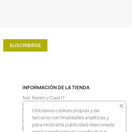
INFORMACIÓN DE LA TIENDA
Avd. Ramón y Cajal 17
41005 Sevilla
España
Utilizamos cookies propias y de
Sevilla
terceros con finalidades analíticas y
Llámenos:
+34 954 09 32 87
para mostrarte publicidad relacionada
padelcentury2@gmail.com
con tus preferencias a partir de tus