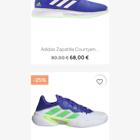
Adidas Zapatilla Courtjam...
68,00 €
80,00 €
-25%
favorite_border