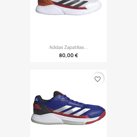
Adidas Zapatillas...
80,00 €
favorite_border