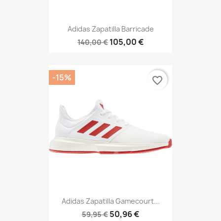
Adidas Zapatilla Barricade
105,00 €
140,00 €
-15%
favorite_border
Adidas Zapatilla Gamecourt...
50,96 €
59,95 €