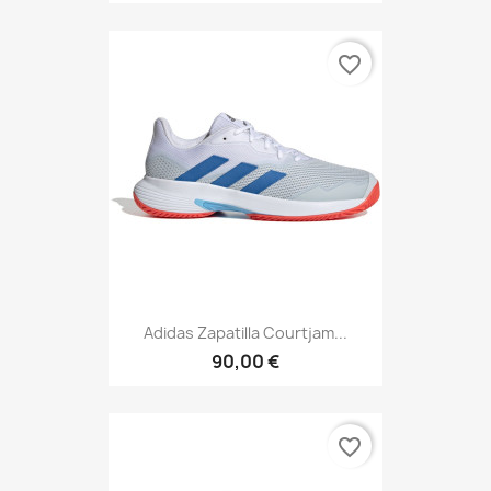
favorite_border
Adidas Zapatilla Courtjam...
90,00 €
favorite_border