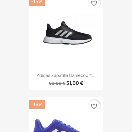
-15%
favorite_border
Adidas Zapatilla Gamecourt...
51,00 €
60,00 €
-15%
favorite_border