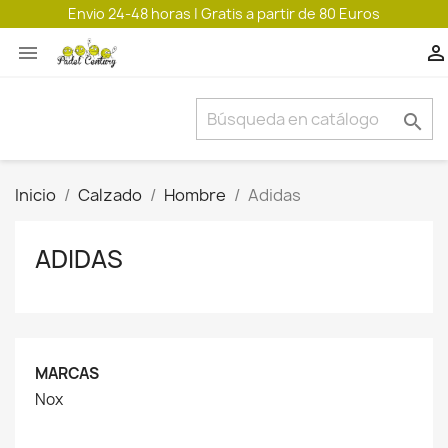
Envio 24-48 horas | Gratis a partir de 80 Euros



Inicio
Calzado
Hombre
Adidas
ADIDAS
MARCAS
Nox