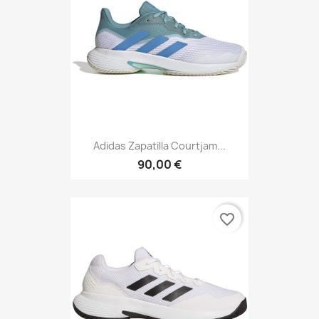
Adidas Zapatilla Courtjam...
90,00 €
favorite_border