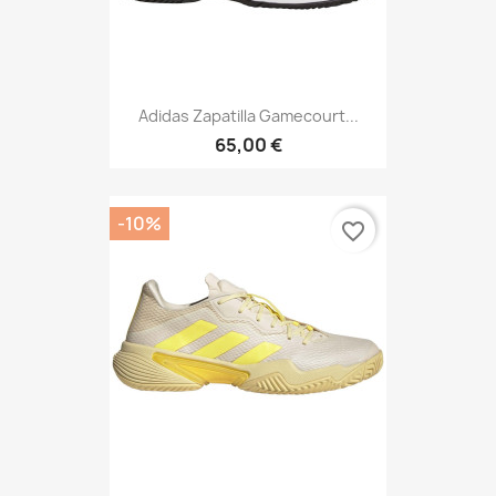
Adidas Zapatilla Gamecourt...
65,00 €
-10%
favorite_border