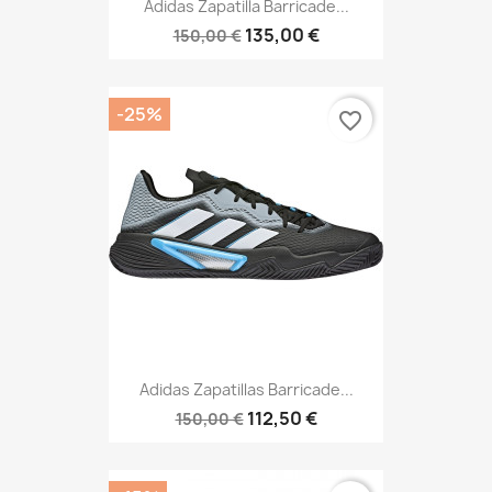
Adidas Zapatilla Barricade...
135,00 €
150,00 €
-25%
favorite_border
Adidas Zapatillas Barricade...
112,50 €
150,00 €