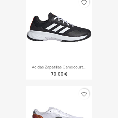
favorite_border
Adidas Zapatillas Gamecourt...
70,00 €
favorite_border