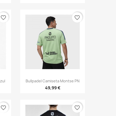
favorite_border
favorite_border
Vista rápida

zul
Bullpadel Camiseta Montse PN
49,99 €
favorite_border
favorite_border