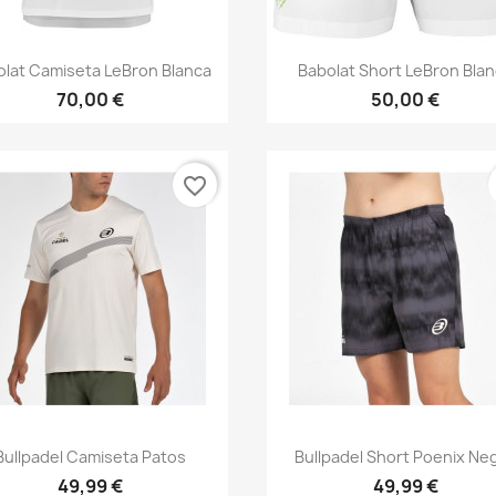
Vista rápida
Vista rápida


olat Camiseta LeBron Blanca
Babolat Short LeBron Bla
70,00 €
50,00 €
favorite_border
Vista rápida
Vista rápida


Bullpadel Camiseta Patos
Bullpadel Short Poenix Ne
49,99 €
49,99 €