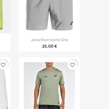
Vista rápida

Joma Short Iconic Gris
25,00 €
favorite_border
favorite_border