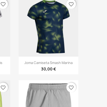
favorite_border
favorite_border
Vista rápida

is
Joma Camiseta Smash Marina
30,00 €
favorite_border
favorite_border