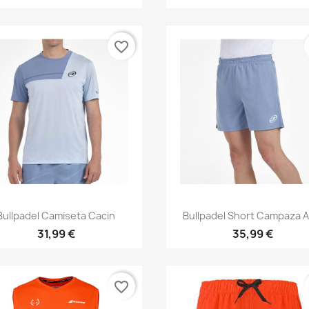
favorite_border
Vista rápida
Vista rápida


Bullpadel Camiseta Cacin
Bullpadel Short Campaza A
31,99 €
35,99 €
favorite_border