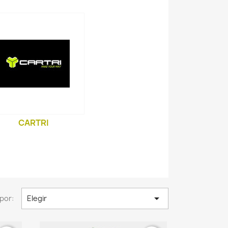
CARTRI

por:
Elegir