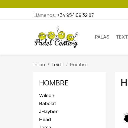
Llámenos:
+34 954 09 32 87
PALAS
TEXT
Inicio
Textil
Hombre
H
HOMBRE
Wilson
Babolat
JHayber
Head
Joma