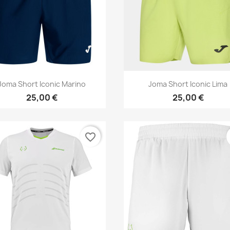
Vista rápida
Vista rápida


Joma Short Iconic Marino
Joma Short Iconic Lima
25,00 €
25,00 €
favorite_border