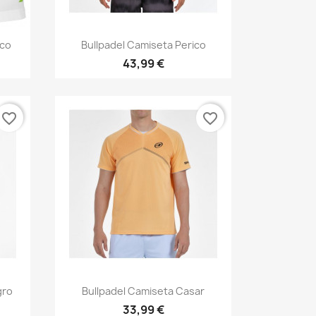
Vista rápida

nco
Bullpadel Camiseta Perico
43,99 €
favorite_border
favorite_border
Vista rápida

gro
Bullpadel Camiseta Casar
33,99 €