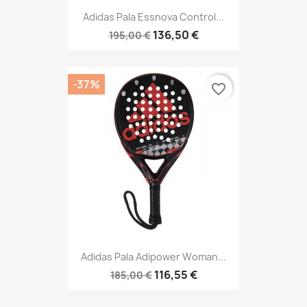
Adidas Pala Essnova Control...
136,50 €
195,00 €
-37%
favorite_border
Adidas Pala Adipower Woman...
116,55 €
185,00 €