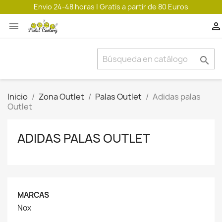
Envio 24-48 horas | Gratis a partir de 80 Euros



Inicio
Zona Outlet
Palas Outlet
Adidas palas
Outlet
ADIDAS PALAS OUTLET
MARCAS
Nox