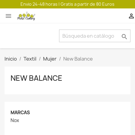
Envio 24-48 horas | Gratis a partir de 80 Euros



Inicio
Textil
Mujer
New Balance
NEW BALANCE
MARCAS
Nox