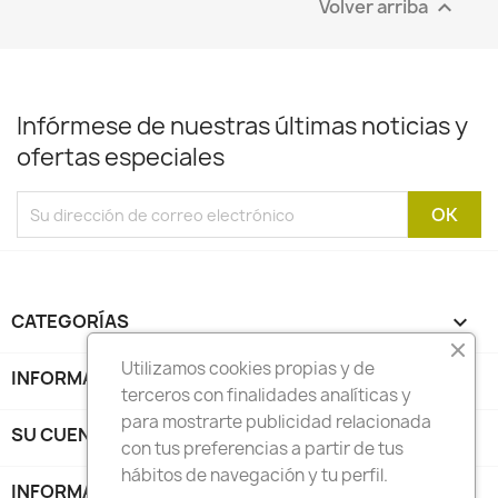
Volver arriba

Infórmese de nuestras últimas noticias y
ofertas especiales
CATEGORÍAS

Utilizamos cookies propias y de
INFORMACIÓN

terceros con finalidades analíticas y
para mostrarte publicidad relacionada
SU CUENTA

con tus preferencias a partir de tus
hábitos de navegación y tu perfil.
INFORMACIÓN DE LA TIENDA
keyboard_arrow_down