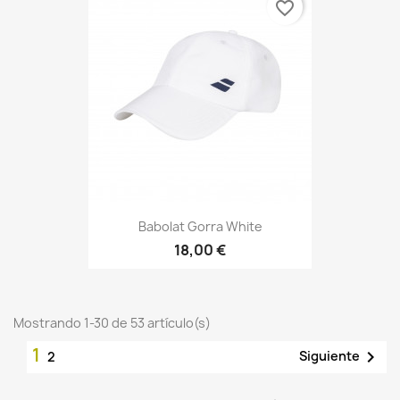
favorite_border
Babolat Gorra White
18,00 €
Mostrando 1-30 de 53 artículo(s)
1

Siguiente
2