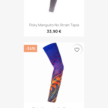
Floky Manguito No Strain Tapia
33,90 €
-34%
favorite_border