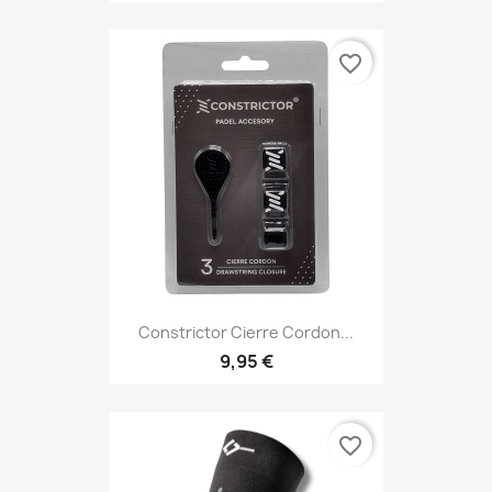
favorite_border
Constrictor Cierre Cordon...
9,95 €
favorite_border