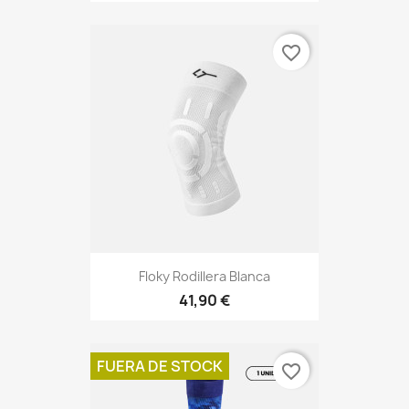
favorite_border
Floky Rodillera Blanca
41,90 €
FUERA DE STOCK
favorite_border