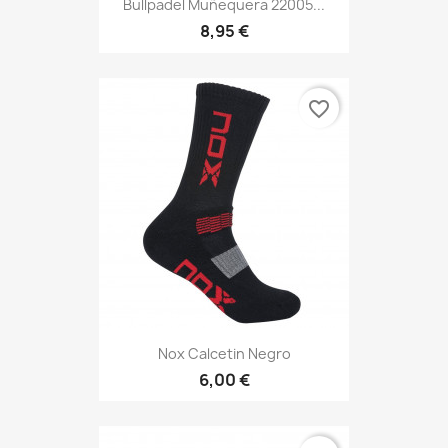
Bullpadel Muñequera 22005...
8,95 €
favorite_border
Nox Calcetin Negro
6,00 €