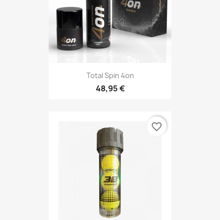
Total Spin 4on
48,95 €
favorite_border