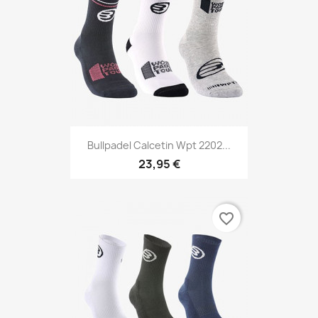
Bullpadel Calcetin Wpt 2202...
23,95 €
favorite_border