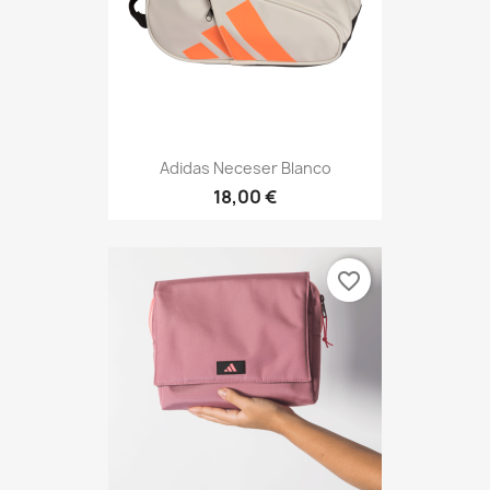
Adidas Neceser Blanco
18,00 €
favorite_border