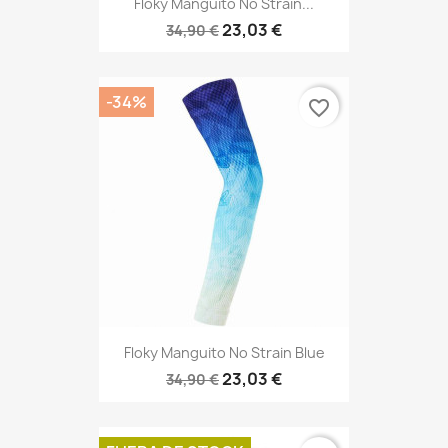
Floky Manguito No Strain...
23,03 €
34,90 €
-34%
favorite_border
Floky Manguito No Strain Blue
23,03 €
34,90 €