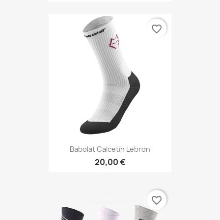
favorite_border
Babolat Calcetin Lebron
20,00 €
favorite_border