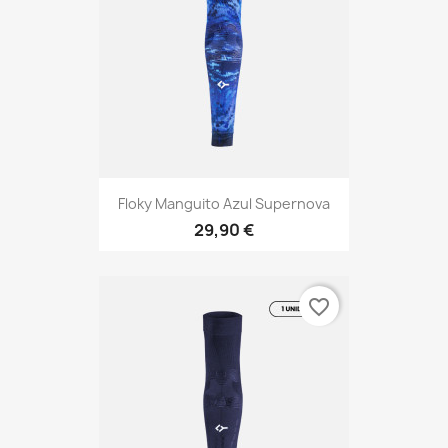
Floky Manguito Azul Supernova
29,90 €
favorite_border