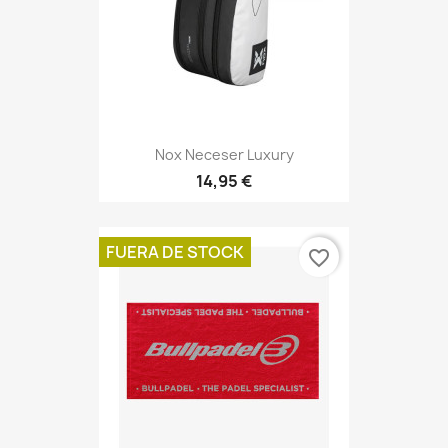
Nox Neceser Luxury
14,95 €
FUERA DE STOCK
favorite_border