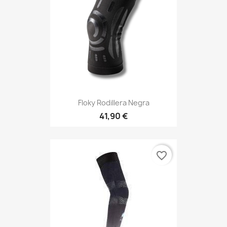
Floky Rodillera Negra
41,90 €
favorite_border