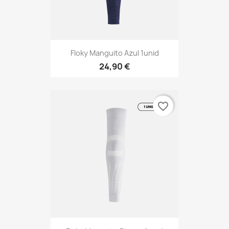
Floky Manguito Azul 1unid
24,90 €
favorite_border