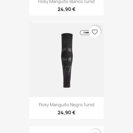
Floky Manguito Blanco 1unid
24,90 €
favorite_border
Floky Manguito Negro 1unid
24,90 €