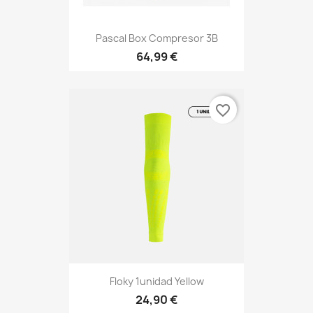
Pascal Box Compresor 3B
64,99 €
favorite_border
Floky 1unidad Yellow
24,90 €