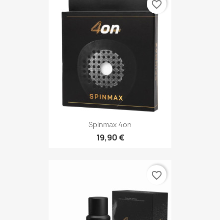
favorite_border
Spinmax 4on
19,90 €
favorite_border