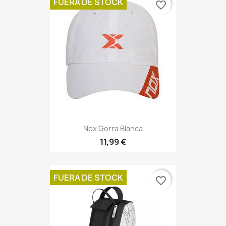
FUERA DE STOCK
favorite_border
Nox Gorra Blanca
11,99 €
FUERA DE STOCK
favorite_border