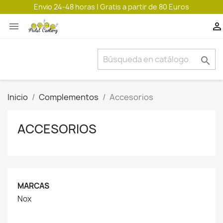
Envio 24-48 horas | Gratis a partir de 80 Euros



Inicio
Complementos
Accesorios
ACCESORIOS
MARCAS
Nox