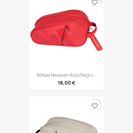
favorite_border
Adidas Neceser Rojo/negro...
18,00 €
favorite_border