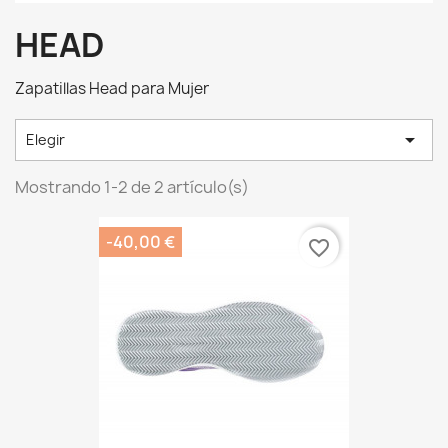
HEAD
Zapatillas Head para Mujer

Elegir
Mostrando 1-2 de 2 artículo(s)
-40,00 €
favorite_border