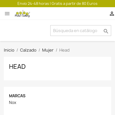
Envio 24-48 horas | Gratis a partir de 80 Euros



Inicio
Calzado
Mujer
Head
HEAD
MARCAS
Nox