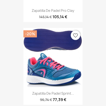
Zapatilla De Padel Pro Clay
105,14 €
145,14 €
-20%
favorite_border
Zapatilla De Padel Sprint...
77,39 €
96,74 €