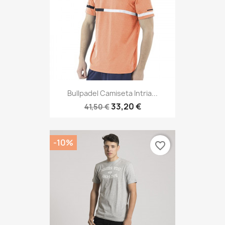
Bullpadel Camiseta Intria...
33,20 €
41,50 €
-10%
favorite_border