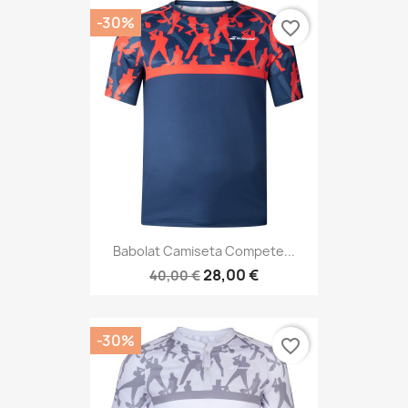
-30%
favorite_border
Babolat Camiseta Compete...
28,00 €
40,00 €
-30%
favorite_border