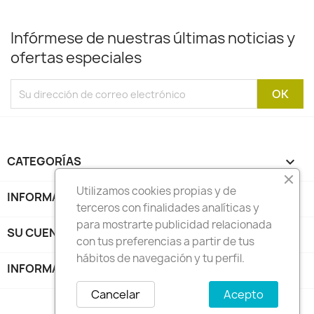
Infórmese de nuestras últimas noticias y
ofertas especiales
CATEGORÍAS

Utilizamos cookies propias y de
INFORMACIÓN

terceros con finalidades analíticas y
para mostrarte publicidad relacionada
SU CUENTA

con tus preferencias a partir de tus
hábitos de navegación y tu perfil.
INFORMACIÓN DE LA TIENDA
keyboard_arrow_down
Cancelar
Acepto