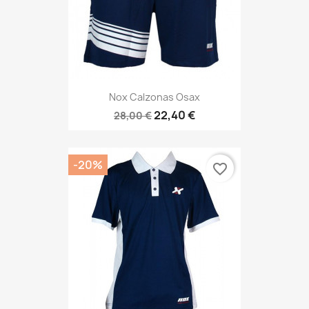
Nox Calzonas Osax
22,40 €
28,00 €
-20%
favorite_border