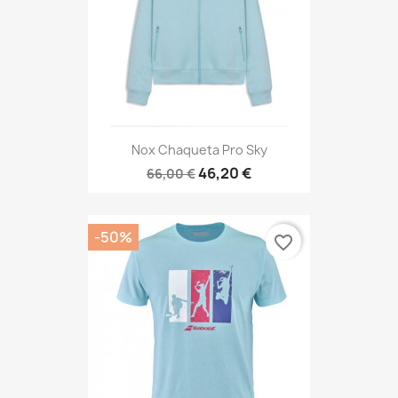
Nox Chaqueta Pro Sky
46,20 €
66,00 €
-50%
favorite_border