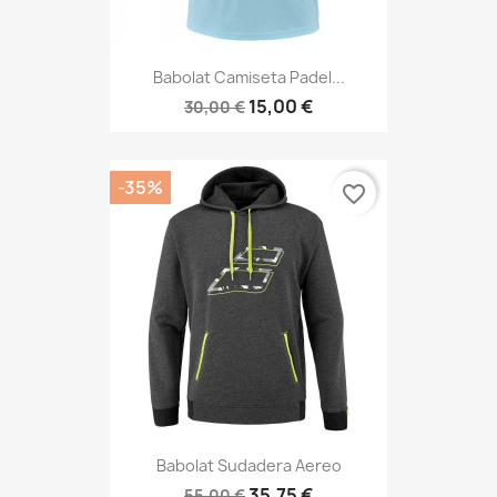
Babolat Camiseta Padel...
15,00 €
30,00 €
-35%
favorite_border
Babolat Sudadera Aereo
35,75 €
55,00 €