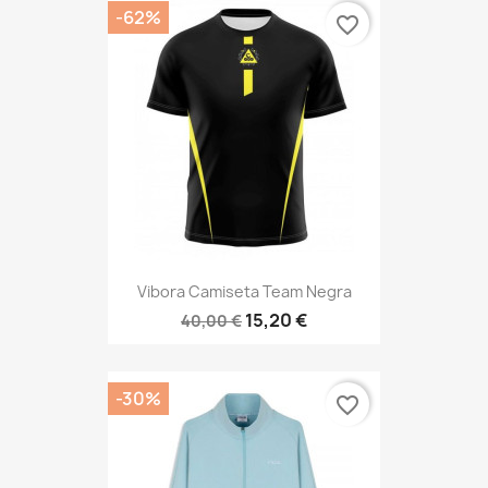
-62%
favorite_border
Vibora Camiseta Team Negra
15,20 €
40,00 €
-30%
favorite_border