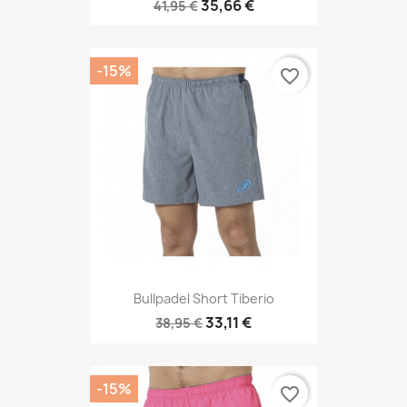
35,66 €
41,95 €
-15%
favorite_border
Bullpadel Short Tiberio
33,11 €
38,95 €
-15%
favorite_border