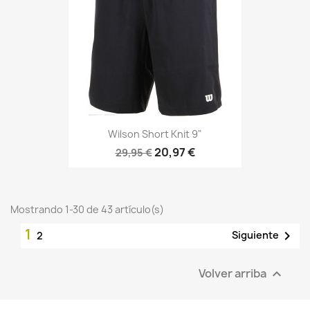
Wilson Short Knit 9"
20,97 €
29,95 €
Mostrando 1-30 de 43 artículo(s)
1

Siguiente
2
Volver arriba
