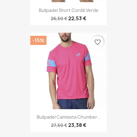
Bullpadel Short Cordili Verde
22,53 €
26,50 €
-15%
favorite_border
Bullpadel Camiseta Chumber...
23,38 €
27,50 €