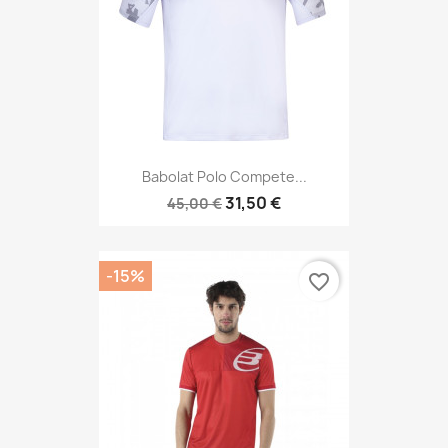
Babolat Polo Compete...
31,50 €
45,00 €
-15%
favorite_border