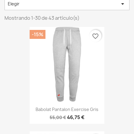

Elegir
Mostrando 1-30 de 43 artículo(s)
-15%
favorite_border
Babolat Pantalon Exercise Gris
46,75 €
55,00 €