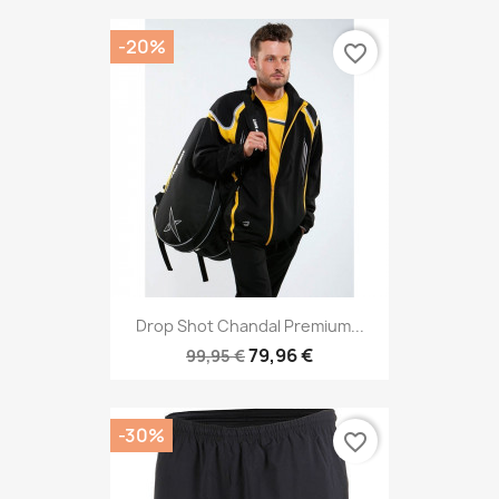
-20%
favorite_border
Drop Shot Chandal Premium...
79,96 €
99,95 €
-30%
favorite_border