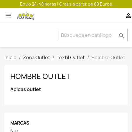
Envio 24-48 horas | Gratis a partir de 80 Euros



Inicio
Zona Outlet
Textil Outlet
Hombre Outlet
HOMBRE OUTLET
Adidas outlet
MARCAS
Nox