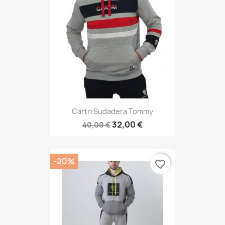
Cartri Sudadera Tommy
32,00 €
40,00 €
-20%
favorite_border