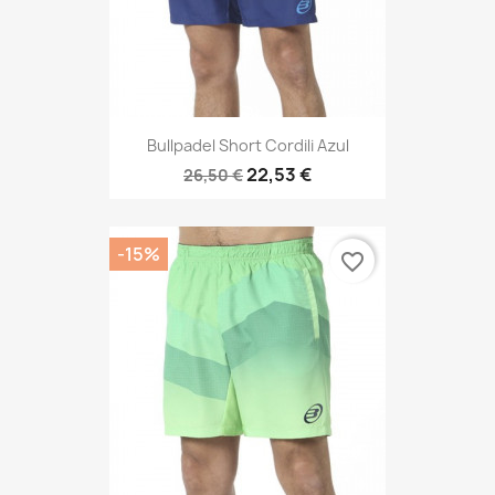
Bullpadel Short Cordili Azul
22,53 €
26,50 €
-15%
favorite_border