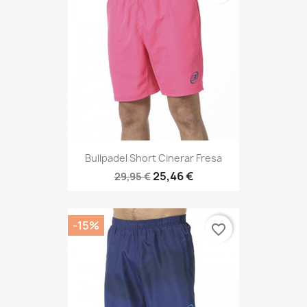
Bullpadel Short Cinerar Fresa
25,46 €
29,95 €
-15%
favorite_border