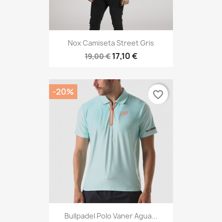
Nox Camiseta Street Gris
17,10 €
19,00 €
-20%
favorite_border
Bullpadel Polo Vaner Agua...