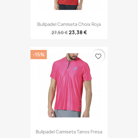
Bullpadel Camiseta Choix Roja
23,38 €
27,50 €
-15%
favorite_border
Bullpadel Camiseta Tanos Fresa