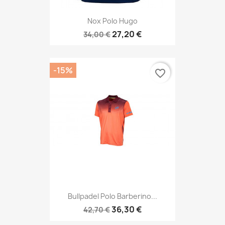
Nox Polo Hugo
27,20 €
34,00 €
-15%
favorite_border
Bullpadel Polo Barberino...
36,30 €
42,70 €