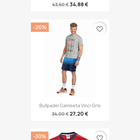
34,88 €
43,60 €
-20%
favorite_border
Bullpadel Camiseta Vinci Gris
27,20 €
34,00 €
-30%
favorite_border