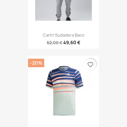
Cartri Sudadera Baco
49,60 €
62,00 €
-20%
favorite_border