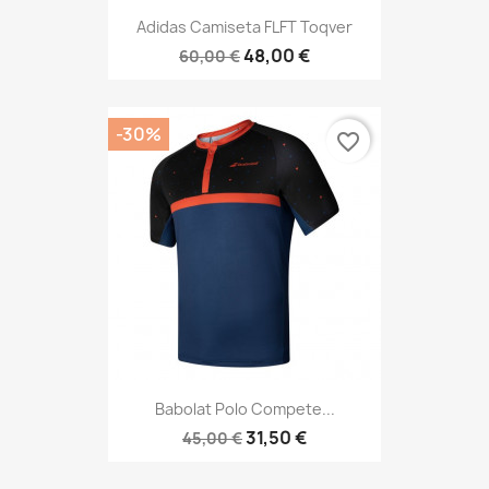
Adidas Camiseta FLFT Toqver
48,00 €
60,00 €
-30%
favorite_border
Babolat Polo Compete...
31,50 €
45,00 €