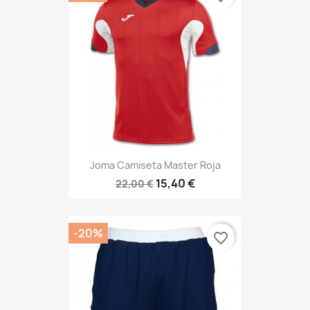
Joma Camiseta Master Roja
15,40 €
22,00 €
-20%
favorite_border