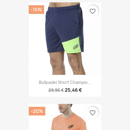
-15%
favorite_border
Bullpadel Short Champio...
25,46 €
29,95 €
-20%
favorite_border