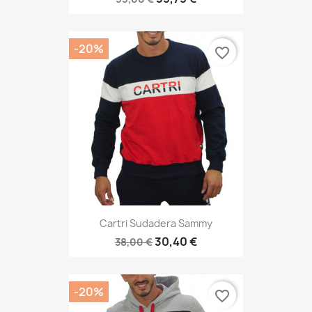
-20%
favorite_border
Cartri Sudadera Sammy
30,40 €
38,00 €
-20%
favorite_border