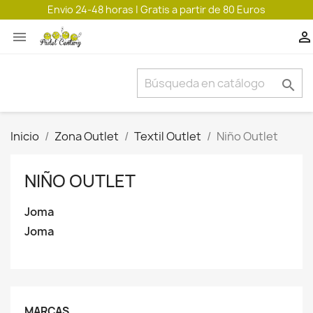
Envio 24-48 horas | Gratis a partir de 80 Euros



Inicio
Zona Outlet
Textil Outlet
Niño Outlet
NIÑO OUTLET
Joma
Joma
MARCAS