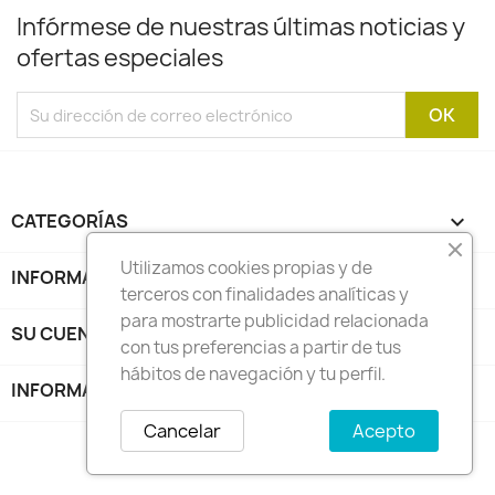
Infórmese de nuestras últimas noticias y
ofertas especiales
CATEGORÍAS

Utilizamos cookies propias y de
INFORMACIÓN

terceros con finalidades analíticas y
para mostrarte publicidad relacionada
SU CUENTA

con tus preferencias a partir de tus
hábitos de navegación y tu perfil.
INFORMACIÓN DE LA TIENDA
keyboard_arrow_down
Cancelar
Acepto