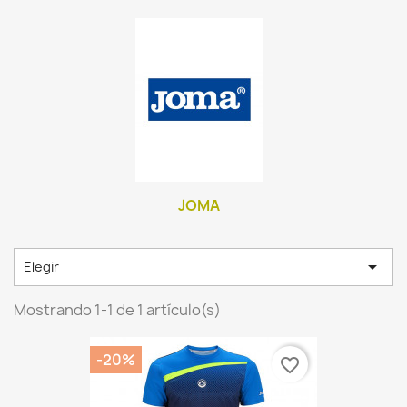
JOMA

Elegir
Mostrando 1-1 de 1 artículo(s)
-20%
favorite_border