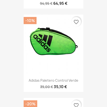
64,95 €
94,95 €
-10%
favorite_border
Adidas Paletero Control Verde
35,10 €
39,00 €
-20%
favorite_border