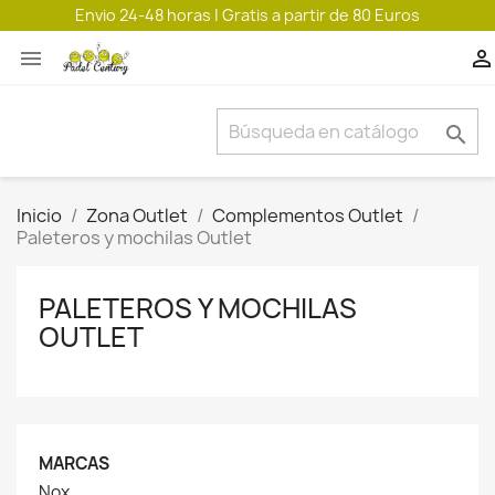
Envio 24-48 horas | Gratis a partir de 80 Euros



Inicio
Zona Outlet
Complementos Outlet
Paleteros y mochilas Outlet
PALETEROS Y MOCHILAS
OUTLET
MARCAS
Nox