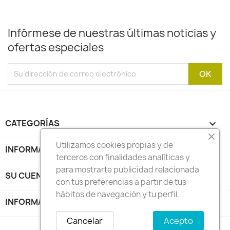
Infórmese de nuestras últimas noticias y
ofertas especiales
CATEGORÍAS

Utilizamos cookies propias y de
INFORMACIÓN

terceros con finalidades analíticas y
para mostrarte publicidad relacionada
SU CUENTA

con tus preferencias a partir de tus
hábitos de navegación y tu perfil.
INFORMACIÓN DE LA TIENDA
keyboard_arrow_down
Cancelar
Acepto