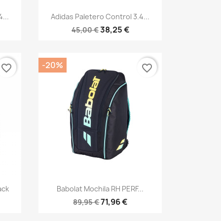
Vista rápida

...
Adidas Paletero Control 3.4...
38,25 €
45,00 €
-20%
favorite_border
favorite_border
Vista rápida

ack
Babolat Mochila RH PERF...
71,96 €
89,95 €