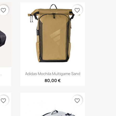
favorite_border
favorite_border
Vista rápida

.
Adidas Mochila Multigame Sand
80,00 €
favorite_border
favorite_border