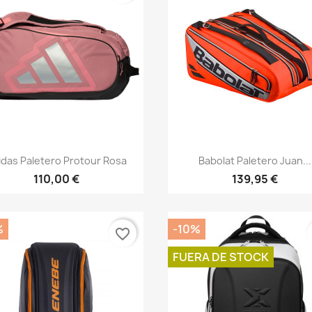
Vista rápida
Vista rápida


idas Paletero Protour Rosa
Babolat Paletero Juan...
110,00 €
139,95 €
%
-10%
favorite_border
FUERA DE STOCK