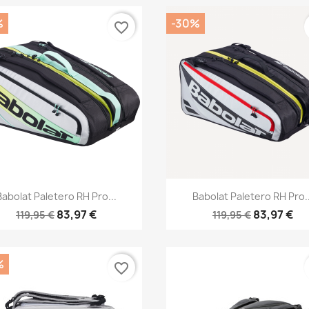
%
-30%
favorite_border
Vista rápida
Vista rápida


Babolat Paletero RH Pro...
Babolat Paletero RH Pro..
83,97 €
83,97 €
119,95 €
119,95 €
%
favorite_border