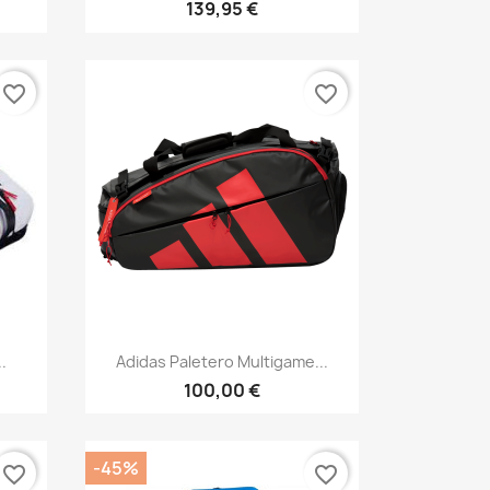
139,95 €
favorite_border
favorite_border
Vista rápida

.
Adidas Paletero Multigame...
100,00 €
-45%
favorite_border
favorite_border