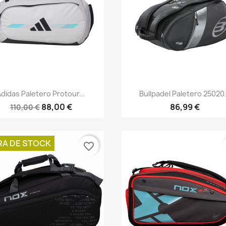
Vista rápida
Vista rápida


Adidas Paletero Protour...
Bullpadel Paletero 25020.
88,00 €
86,99 €
110,00 €
RA DE STOCK
favorite_border