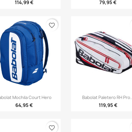
114,99 €
79,95 €
favorite_border
Vista rápida
Vista rápida


abolat Mochila Court Hero
Babolat Paletero RH Pro..
64,95 €
119,95 €
favorite_border