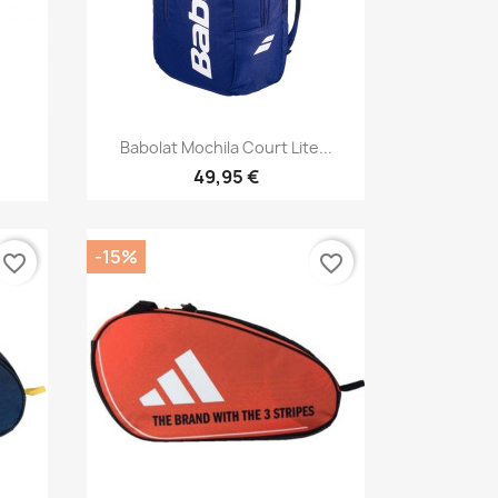
Vista rápida

Babolat Mochila Court Lite...
49,95 €
-15%
favorite_border
favorite_border