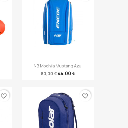
Vista rápida

NB Mochila Mustang Azul
44,00 €
80,00 €
favorite_border
favorite_border