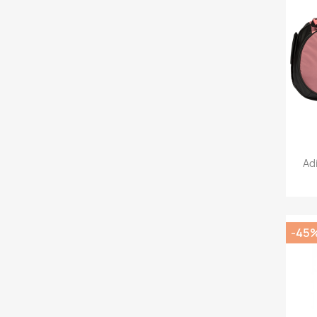
Ad
-45