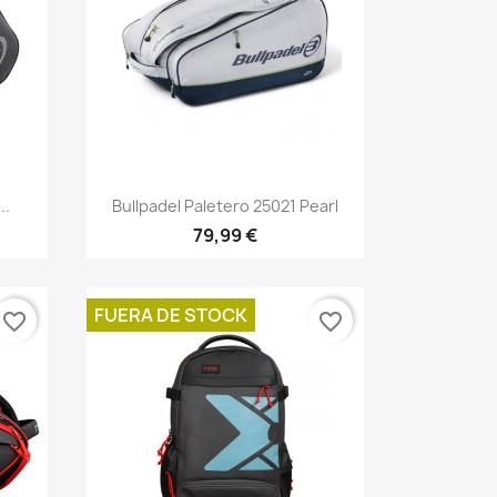
Vista rápida

..
Bullpadel Paletero 25021 Pearl
79,99 €
FUERA DE STOCK
favorite_border
favorite_border