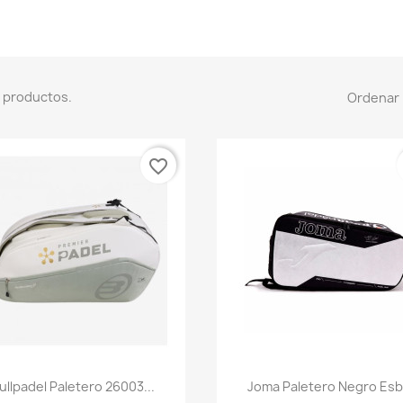
 productos.
Ordenar 
favorite_border
Vista rápida
Vista rápida


ullpadel Paletero 26003...
Joma Paletero Negro Esb