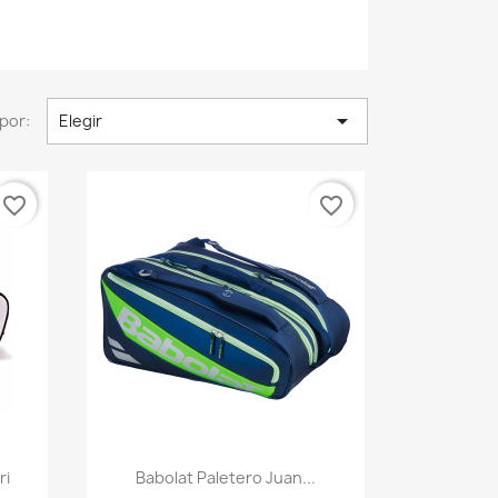

por:
Elegir
favorite_border
favorite_border
Vista rápida

ri
Babolat Paletero Juan...