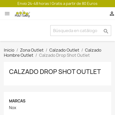
Envio 24-48 horas | Gratis a partir de 80 Euros



Inicio
Zona Outlet
Calzado Outlet
Calzado
Hombre Outlet
Calzado Drop Shot Outlet
CALZADO DROP SHOT OUTLET
MARCAS
Nox