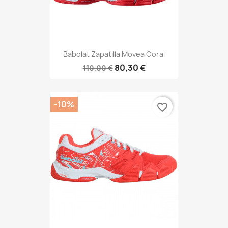
Babolat Zapatilla Movea Coral
80,30 €
110,00 €
-10%
favorite_border