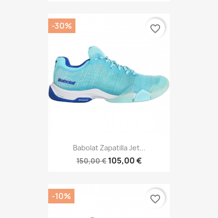
-30%
favorite_border
Babolat Zapatilla Jet...
105,00 €
150,00 €
-10%
favorite_border