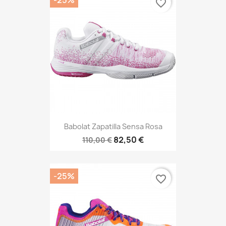
favorite_border
Babolat Zapatilla Sensa Rosa
82,50 €
110,00 €
-25%
favorite_border