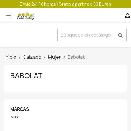
Envio 24-48 horas | Gratis a partir de 80 Euros



Inicio
Calzado
Mujer
Babolat
BABOLAT
MARCAS
Nox