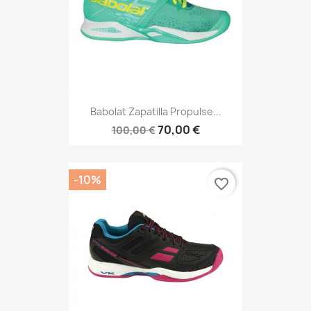
Babolat Zapatilla Propulse...
70,00 €
100,00 €
-10%
favorite_border