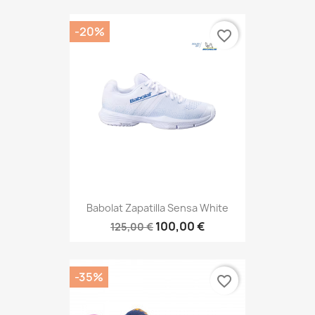
-20%
favorite_border
Babolat Zapatilla Sensa White
100,00 €
125,00 €
-35%
favorite_border