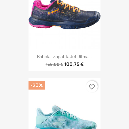
Babolat Zapatilla Jet Ritma...
100,75 €
155,00 €
-20%
favorite_border