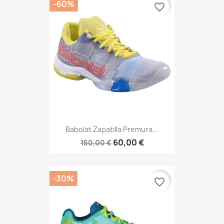
-60%
favorite_border
Babolat Zapatilla Premura...
60,00 €
150,00 €
-30%
favorite_border