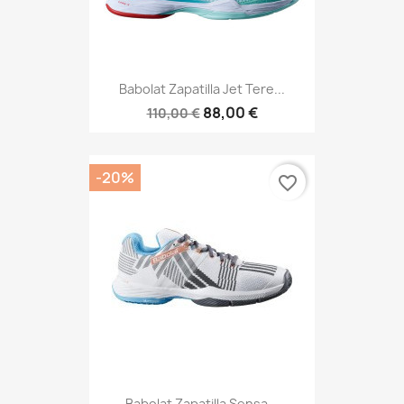
Babolat Zapatilla Jet Tere...
88,00 €
110,00 €
-20%
favorite_border
Babolat Zapatilla Sensa...