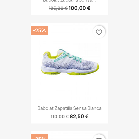
100,00 €
125,00 €
-25%
favorite_border
Babolat Zapatilla Sensa Blanca
82,50 €
110,00 €
-25%