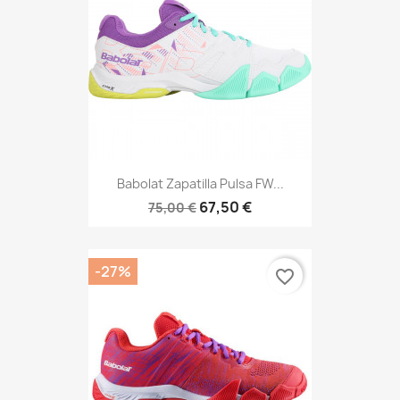
Babolat Zapatilla Pulsa FW...
67,50 €
75,00 €
-27%
favorite_border