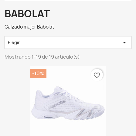
BABOLAT
Calzado mujer Babolat

Elegir
Mostrando 1-19 de 19 artículo(s)
-10%
favorite_border