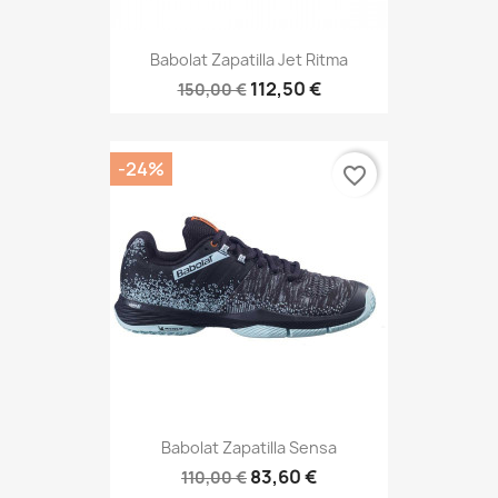
Babolat Zapatilla Jet Ritma
112,50 €
150,00 €
-24%
favorite_border
Babolat Zapatilla Sensa
83,60 €
110,00 €