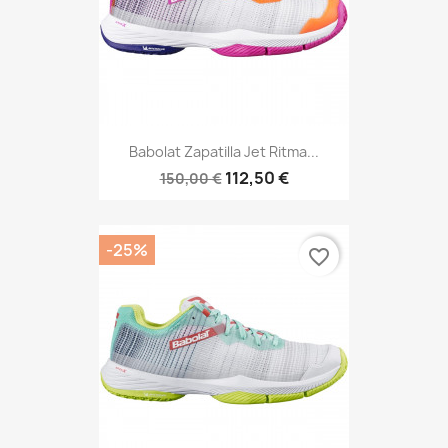
Babolat Zapatilla Jet Ritma...
112,50 €
150,00 €
-25%
favorite_border