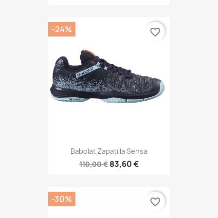
-24%
favorite_border
Babolat Zapatilla Sensa
83,60 €
110,00 €
-30%
favorite_border