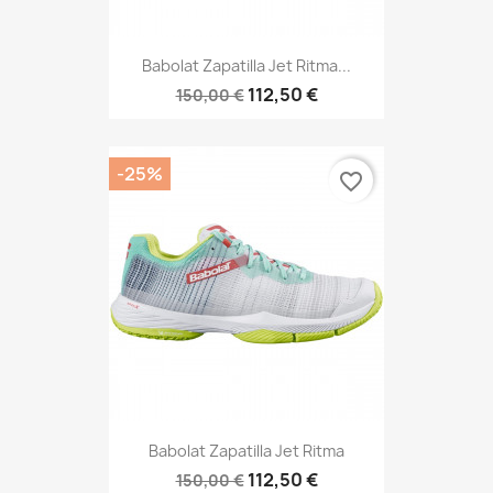
Babolat Zapatilla Jet Ritma...
112,50 €
150,00 €
-25%
favorite_border
Babolat Zapatilla Jet Ritma
112,50 €
150,00 €