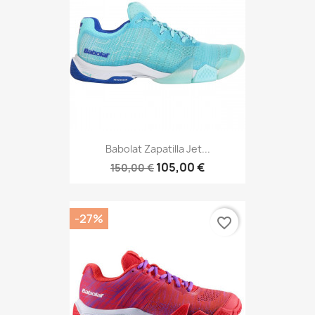
Babolat Zapatilla Jet...
105,00 €
150,00 €
-27%
favorite_border