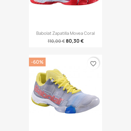
Babolat Zapatilla Movea Coral
80,30 €
110,00 €
-60%
favorite_border