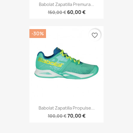
Babolat Zapatilla Premura...
60,00 €
150,00 €
-30%
favorite_border
Babolat Zapatilla Propulse...
70,00 €
100,00 €