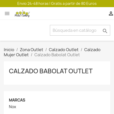
Envio 24-48 horas | Gratis a partir de 80 Euros



Inicio
Zona Outlet
Calzado Outlet
Calzado
Mujer Outlet
Calzado Babolat Outlet
CALZADO BABOLAT OUTLET
MARCAS
Nox