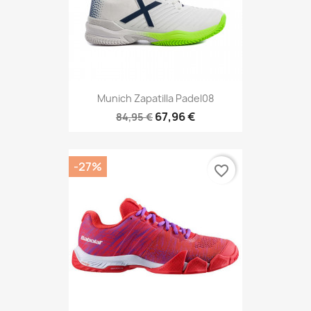
Munich Zapatilla Padel08
67,96 €
84,95 €
-27%
favorite_border