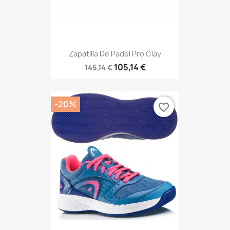
Zapatilla De Padel Pro Clay
105,14 €
145,14 €
-20%
favorite_border