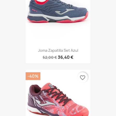
Joma Zapatilla Set Azul
36,40 €
52,00 €
-40%
favorite_border