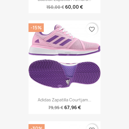
60,00 €
150,00 €
-15%
favorite_border
Adidas Zapatilla Courtjam...
67,96 €
79,95 €
-30%