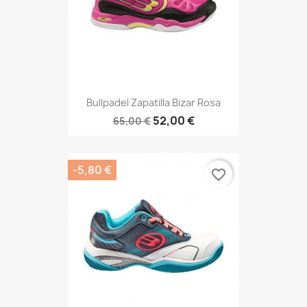
Bullpadel Zapatilla Bizar Rosa
52,00 €
65,00 €
-5,80 €
favorite_border