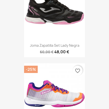
Joma Zapatilla Set Lady Negra
48,00 €
60,00 €
-25%
favorite_border