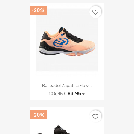
-20%
favorite_border
Bullpadel Zapatilla Flow...
83,96 €
104,95 €
-20%
favorite_border