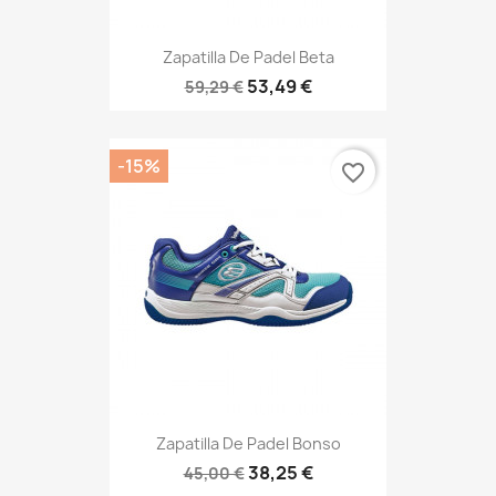
Zapatilla De Padel Beta
53,49 €
59,29 €
-15%
favorite_border
Zapatilla De Padel Bonso
38,25 €
45,00 €