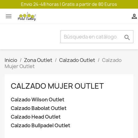
Envio 24-48 horas | Gratis a partir de 80 Euros



Inicio
Zona Outlet
Calzado Outlet
Calzado
Mujer Outlet
CALZADO MUJER OUTLET
Calzado Wilson Outlet
Calzado Babolat Outlet
Calzado Head Outlet
Calzado Bullpadel Outlet