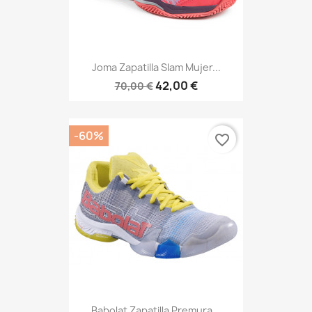
Joma Zapatilla Slam Mujer...
42,00 €
70,00 €
-60%
favorite_border
Babolat Zapatilla Premura...