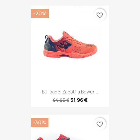
-20%
favorite_border
Bullpadel Zapatilla Bewer...
51,96 €
64,95 €
-30%
favorite_border