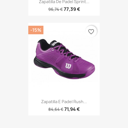
Zapatilla De Padel Sprint...
77,39 €
96,74 €
-15%
favorite_border
Zapatilla E Padel Rush...
71,94 €
84,64 €