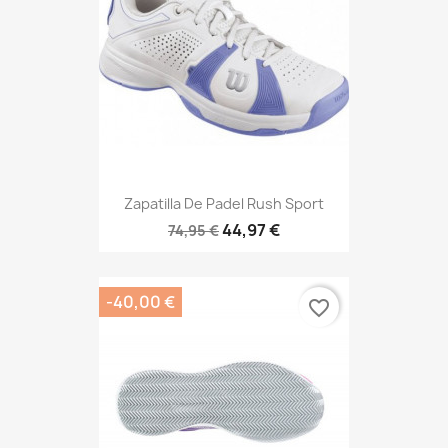
Zapatilla De Padel Rush Sport
44,97 €
74,95 €
-40,00 €
favorite_border