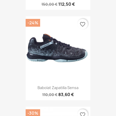
112,50 €
150,00 €
-24%
favorite_border
Babolat Zapatilla Sensa
83,60 €
110,00 €
-30%
favorite_border