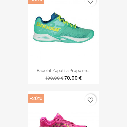
favorite_border
Babolat Zapatilla Propulse...
70,00 €
100,00 €
-20%
favorite_border