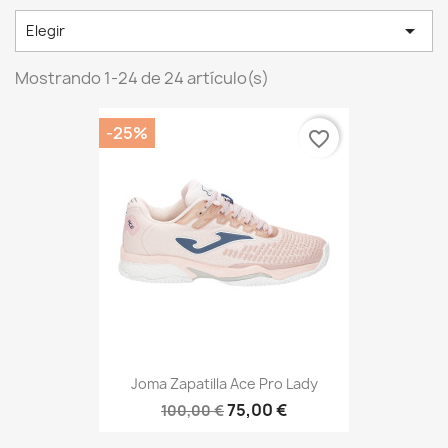

Elegir
Mostrando 1-24 de 24 artículo(s)
-25%
favorite_border
Joma Zapatilla Ace Pro Lady
75,00 €
100,00 €