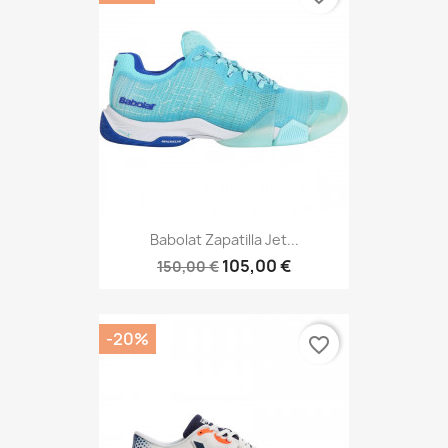
Babolat Zapatilla Jet...
105,00 €
150,00 €
-20%
favorite_border