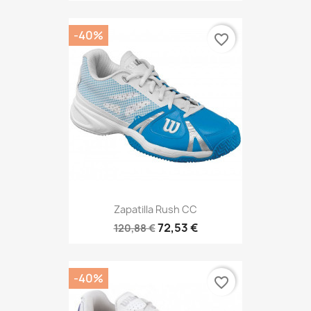
-40%
favorite_border
Zapatilla Rush CC
72,53 €
120,88 €
-40%
favorite_border