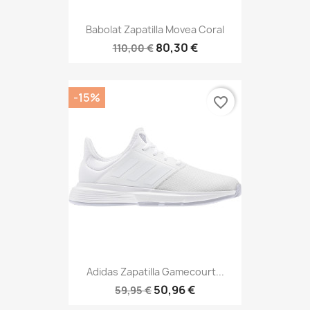
Babolat Zapatilla Movea Coral
80,30 €
110,00 €
-15%
favorite_border
Adidas Zapatilla Gamecourt...
50,96 €
59,95 €