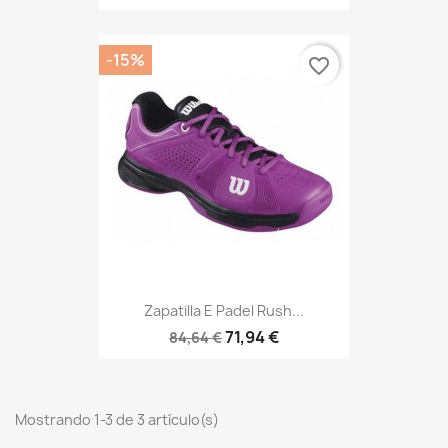
-15%
favorite_border
Zapatilla E Padel Rush...
71,94 €
84,64 €
Mostrando 1-3 de 3 artículo(s)