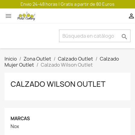
Envio 24-48 horas | Gratis a partir de 80 Euros



Inicio
Zona Outlet
Calzado Outlet
Calzado
Mujer Outlet
Calzado Wilson Outlet
CALZADO WILSON OUTLET
MARCAS
Nox