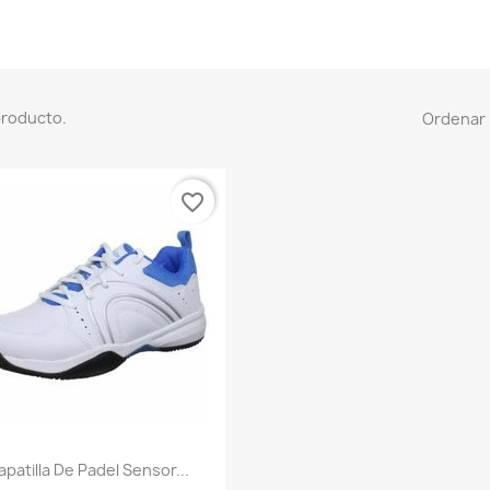
producto.
Ordenar 
favorite_border
Vista rápida

apatilla De Padel Sensor...