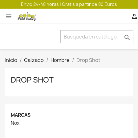
Envio 24-48 horas | Gratis a partir de 80 Euros



Inicio
Calzado
Hombre
Drop Shot
DROP SHOT
MARCAS
Nox