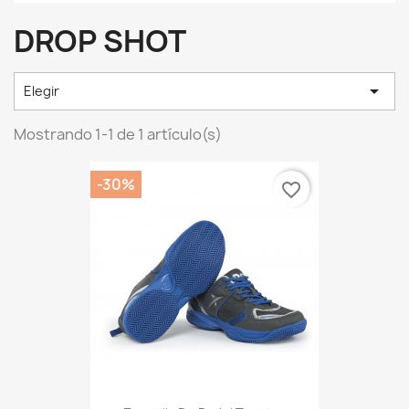
DROP SHOT

Elegir
Mostrando 1-1 de 1 artículo(s)
-30%
favorite_border