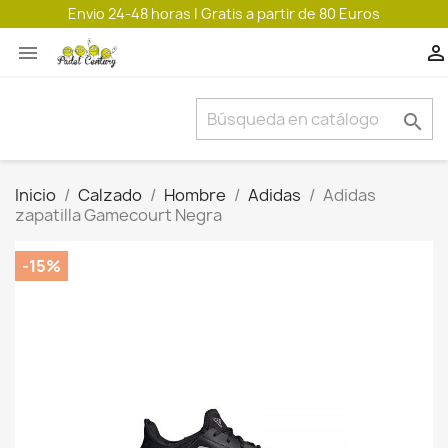
Envio 24-48 horas | Gratis a partir de 80 Euros



Inicio
Calzado
Hombre
Adidas
Adidas
zapatilla Gamecourt Negra
-15%