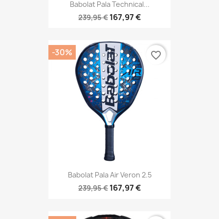
Babolat Pala Technical...
167,97 €
239,95 €
-30%
favorite_border
Babolat Pala Air Veron 2.5
167,97 €
239,95 €