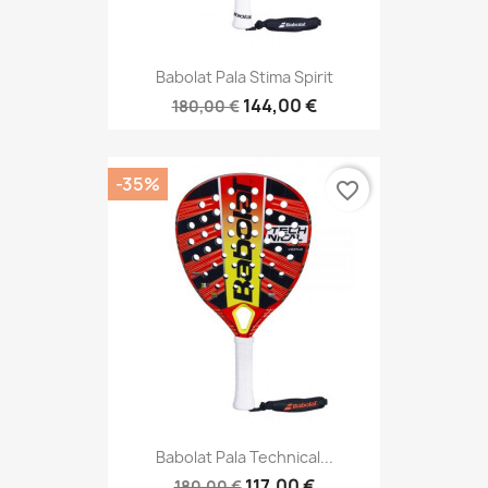
Babolat Pala Stima Spirit
144,00 €
180,00 €
-35%
favorite_border
Babolat Pala Technical...
117,00 €
180,00 €