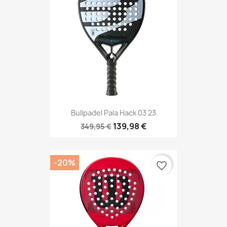
Bullpadel Pala Hack 03 23
139,98 €
349,95 €
-20%
favorite_border