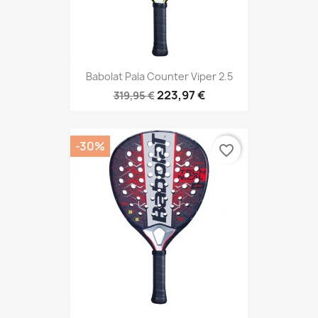
Babolat Pala Counter Viper 2.5
223,97 €
319,95 €
-30%
favorite_border