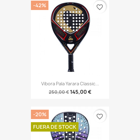
-42%
favorite_border
Vibora Pala Yarara Classic...
145,00 €
250,00 €
-20%
favorite_border
FUERA DE STOCK