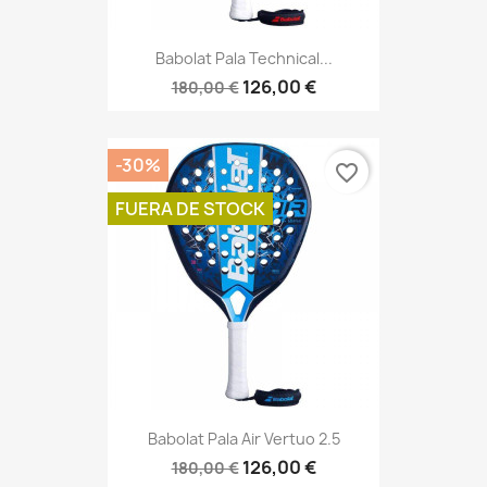
Babolat Pala Technical...
126,00 €
180,00 €
-30%
favorite_border
FUERA DE STOCK
Babolat Pala Air Vertuo 2.5
126,00 €
180,00 €