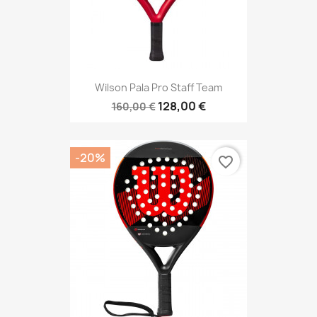
Wilson Pala Pro Staff Team
128,00 €
160,00 €
-20%
favorite_border