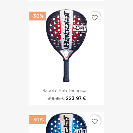
-30%
favorite_border
Babolat Pala Technical...
223,97 €
319,95 €
-30%
favorite_border