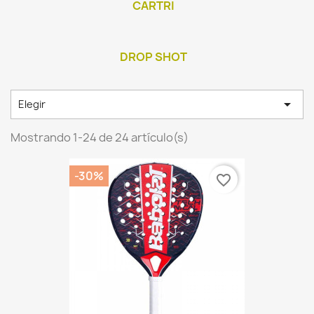
CARTRI
DROP SHOT

Elegir
Mostrando 1-24 de 24 artículo(s)
-30%
favorite_border