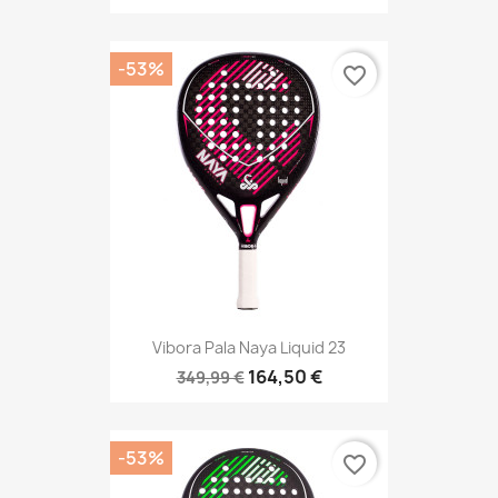
-53%
favorite_border
Vibora Pala Naya Liquid 23
164,50 €
349,99 €
-53%
favorite_border