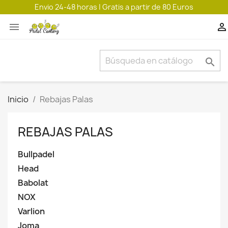
Envio 24-48 horas | Gratis a partir de 80 Euros



Inicio
Rebajas Palas
REBAJAS PALAS
Bullpadel
Head
Babolat
NOX
Varlion
Joma