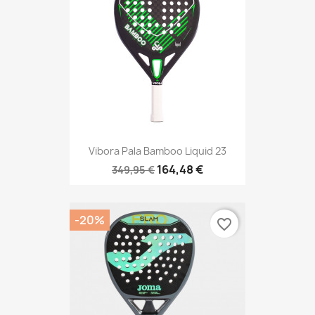
Vibora Pala Bamboo Liquid 23
164,48 €
349,95 €
-20%
favorite_border