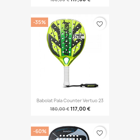
-35%
favorite_border
Babolat Pala Counter Vertuo 23
117,00 €
180,00 €
-60%
favorite_border