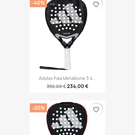
-40%
favorite_border
Adidas Pala Metalbone 3.4...
234,00 €
390,00 €
-20%
favorite_border