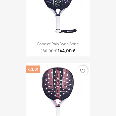
Babolat Pala Dyna Spirit
144,00 €
180,00 €
-20%
favorite_border