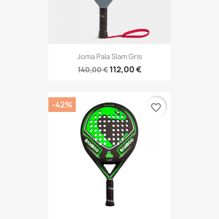
Joma Pala Slam Gris
112,00 €
140,00 €
-42%
favorite_border