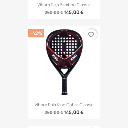
Vibora Pala Bamboo Classic
145,00 €
250,00 €
-42%
favorite_border
Vibora Pala King Cobra Classic
145,00 €
250,00 €