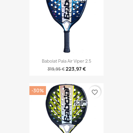
Babolat Pala Air Viper 2.5
223,97 €
319,95 €
-30%
favorite_border