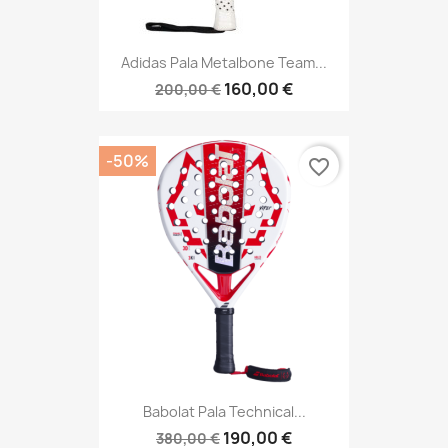
Adidas Pala Metalbone Team...
160,00 €
200,00 €
-50%
favorite_border
Babolat Pala Technical...
190,00 €
380,00 €