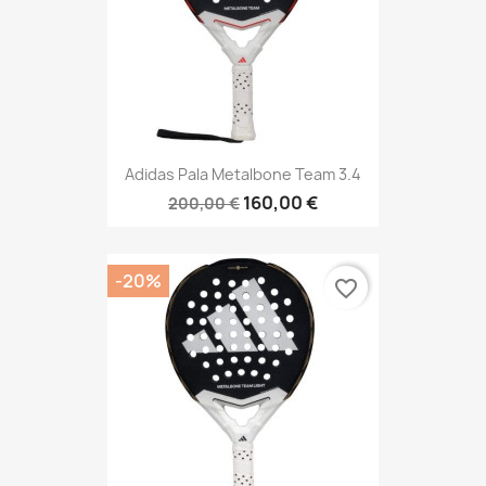
Adidas Pala Metalbone Team 3.4
160,00 €
200,00 €
-20%
favorite_border