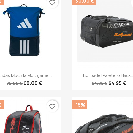
%
-30,00 €
favorite_border
Vista rápida
Vista rápida


didas Mochila Multigame...
Bullpadel Paletero Hack..
60,00 €
64,95 €
75,00 €
94,95 €
%
-15%
favorite_border