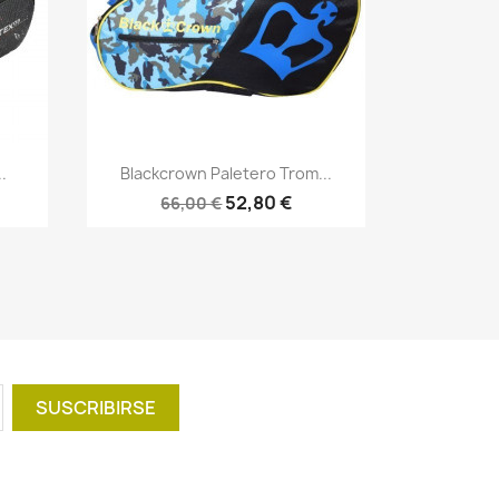
Vista rápida

.
Blackcrown Paletero Trom...
52,80 €
66,00 €