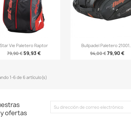
Vista rápida
Vista rápida


Star Vie Paletero Raptor
Bullpadel Paletero 21001..
59,93 €
79,90 €
79,90 €
94,00 €
ndo 1-6 de 6 artículo(s)
uestras
 y ofertas