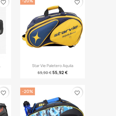
-20%
favorite_border
favorite_border
Vista rápida

.
Star Vie Paletero Aquila
55,92 €
69,90 €
-20%
favorite_border
favorite_border